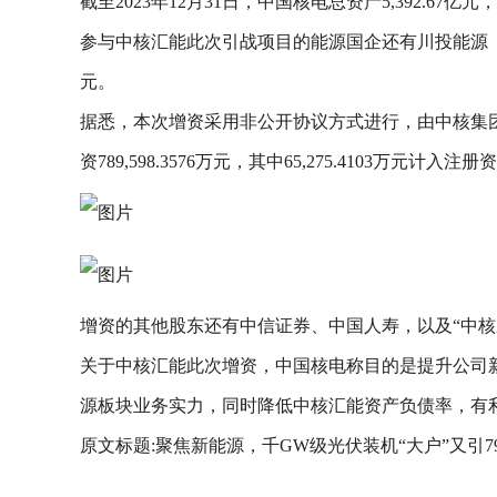
截至2023年12月31日，中国核电总资产5,392.67亿元
参与中核汇能此次引战项目的能源国企还有川投能源（60
元。
据悉，本次增资采用非公开协议方式进行，由中核集
资789,598.3576万元，其中65,275.4103万元计入注
增资的其他股东还有中信证券、中国人寿，以及“中核
关于中核汇能此次增资，中国核电称目的是提升公司
源板块业务实力，同时降低中核汇能资产负债率，有
原文标题:聚焦新能源，千GW级光伏装机“大户”又引7