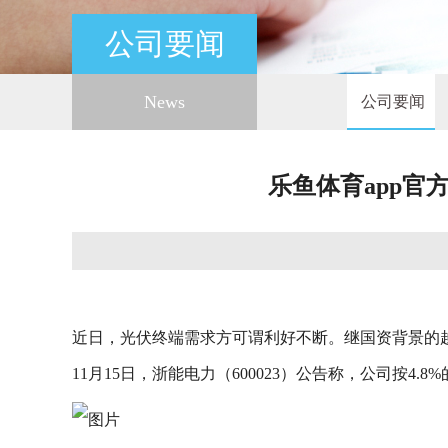
公司要闻
News
公司要闻
乐鱼体育app官
近日，光伏终端需求方可谓利好不断。继国资背景的越
11月15日，浙能电力（600023）公告称，公司按4.8