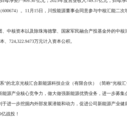
，归母净资产909.50 亿元；2023年度营业收入749.57亿元，归母净
0674）。11月15日，川投能源董事会同意参与中核汇能二次增资引
团、中核资本以及除珠海德擎、国家军民融合产投基金外的中核
册资本、724,322.9473万元计入资本公积。
系”的北京光核汇合新能源科技企业（有限合伙）（简称“光核汇
新能源产业核心竞争力，做大做强新能源优势业务，进一步募集
利于进一步挖掘内外部发展潜能和动力，促进公司新能源产业健
9亿战投！