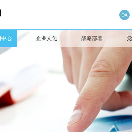
闻中心
企业文化
战略部署
党