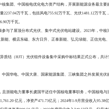
也是中核集团、中国核电优化电力资产结构，开展新能源业务最主要
237.04万千瓦，包括风电755.92万千瓦、光伏1481.12万
6.90万千瓦。
与了屋顶分布式光伏、集中式光伏电站建设。2023年，中核汇能2
一道新能、横店东磁、东方日升、正泰新能、弘元绿能、正信光电
度2GW异质结（HJT）光伏组件设备集中采购中标结果正式公布，
、中国华电、中国大唐、国家能源集团、三峡集团之外发展光伏
权，且浙能电力董事长虞国平还任中国核电董事职务，中国核电
1.20 亿元，净资产471.73亿元；2024年1-9月营业收入95.38