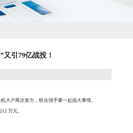
”又引79亿战投！
伏装机大户再次发力，联合强手要一起搞大事情。
12 万元。