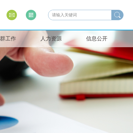
群工作
人力资源
信息公开