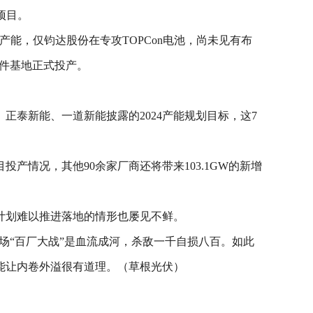
项目。
产能，仅钧达股份在专攻TOPCon电池，尚未见有布
组件基地正式投产。
正泰新能、一道新能披露的2024产能规划目标，这7
情况，其他90余家厂商还将带来103.1GW的新增
计划难以推进落地的情形也屡见不鲜。
场“百厂大战”是血流成河，杀敌一千自损八百。如此
能让内卷外溢很有道理。（草根光伏）