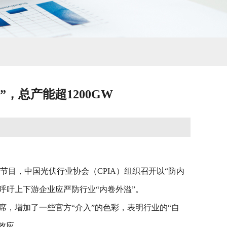
，总产能超1200GW
节目，中国光伏行业协会（CPIA）组织召开以“防内
呼吁上下游企业应严防行业“内卷外溢”。
席，增加了一些官方“介入”的色彩，表明行业的“自
”效应。