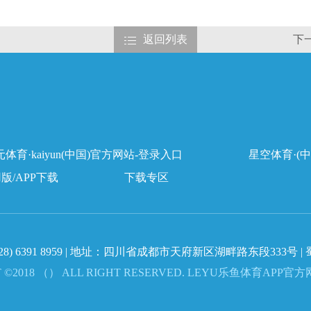
返回列表
下
体育·kaiyun(中国)官方网站-登录入口
星空体育·(中
用版/APP下载
下载专区
28) 6391 8959
| 地址：四川省成都市天府新区湖畔路东段333号 |
T ©2018 （） ALL RIGHT RESERVED. LEYU乐鱼体育APP