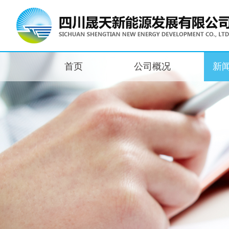
首页
公司概况
新