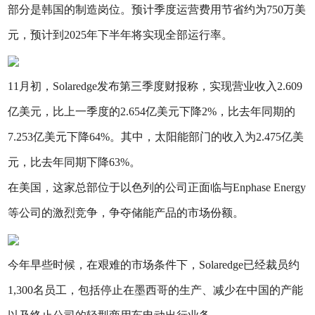
部分是韩国的制造岗位。预计季度运营费用节省约为750万美
元，预计到2025年下半年将实现全部运行率。
11月初，Solaredge发布第三季度财报称，实现营业收入2.609
亿美元，比上一季度的2.654亿美元下降2%，比去年同期的
7.253亿美元下降64%。其中，太阳能部门的收入为2.475亿美
元，比去年同期下降63%。
在美国，这家总部位于以色列的公司正面临与Enphase Energy
等公司的激烈竞争，争夺储能产品的市场份额。
今年早些时候，在艰难的市场条件下，Solaredge已经裁员约
1,300名员工，包括停止在墨西哥的生产、减少在中国的产能