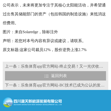
公司表示，未来将更加专注于其核心太阳能活动，并希望通
过出售其储能部门的资产（包括韩国的制造设施）来抵消这
些费用。
图片：来自Solaredge，除标注外
声明：若您对本号内容有异议或建议，请联系。
原文标题:这家公司裁员12%，股价逆势上涨2.7%
上一条：乐鱼体育app官方网站-终止交易！又一光伏收购计划“泡汤”！
返回列表
下一条：乐鱼体育app官方网站-BC技术已成为公认的发展方向，反响热烈