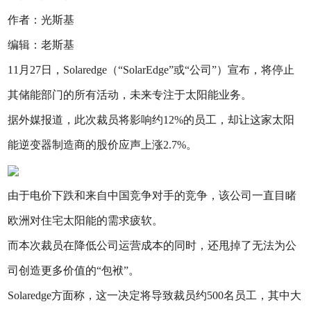
作者：光斯基
编辑：老斯基
11月27日，Solaredge（“SolarEdge”或“公司”）宣布，将停止
其储能部门的所有活动，未来专注于太阳能业务。
据外媒报道，此次裁员将影响约12%的员工，却让这家太阳
能逆变器制造商的股价应声上涨2.7%。
由于电价下跌和来自中国竞争对手的竞争，该公司一直目睹
欧洲对住宅太阳能的需求疲软。
而本次裁员在降低公司运营成本的同时，还甩掉了无法为公
司创造更多价值的“包袱”。
Solaredge方面称，这一决定将导致裁员约500名员工，其中大