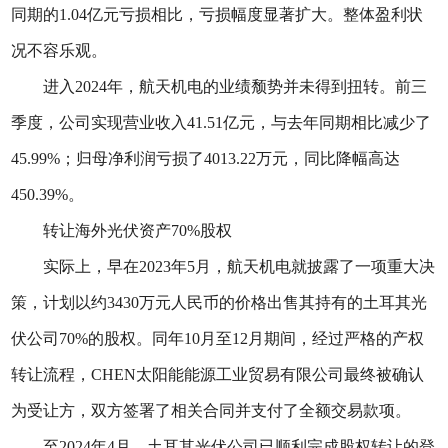
同期的1.04亿元亏损相比，亏损幅度显著扩大。整体盈利状
况不容乐观。
进入2024年，航天机电的业绩颓势并未得到扭转。前三
季度，公司实现营业收入41.51亿元，与去年同期相比减少了
45.99%；归母净利润亏损了4013.22万元，同比降幅高达
450.39%。
转让海外光伏资产70%股权
实际上，早在2023年5月，航天机电就披露了一项重大决
策，计划以约3430万元人民币的价格出售其持有的土耳其光
伏公司70%的股权。同年10月至12月期间，经过严格的产权
转让流程，CHEN太阳能能源工业贸易有限公司最终被确认
为受让方，双方签署了相关合同并支付了全额交易款项。
至2024年4月，土耳其光伏公司已顺利完成股权转让的登