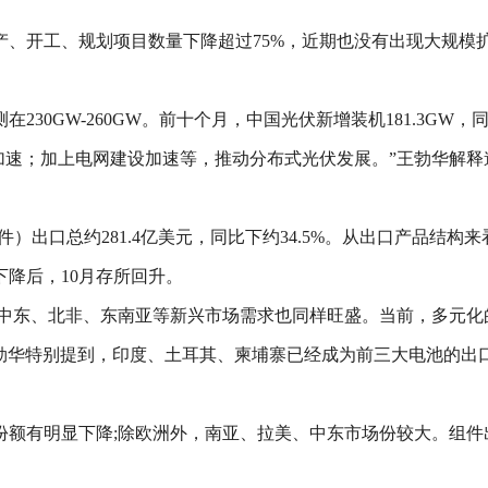
投产、开工、规划项目数量下降超过75%，近期也没有出现大规模
230GW-260GW。前十个月，中国光伏新增装机181.3GW，
加速；加上电网建设加速等，推动分布式光伏发展。”王勃华解释
件）出口总约281.4亿美元，同比下约34.5%。从出口产品结
降后，10月存所回升。
美、中东、北非、东南亚等新兴市场需求也同样旺盛。当前，多元化的
”王勃华特别提到，印度、土耳其、柬埔寨已经成为前三大电池的
份额有明显下降;除欧洲外，南亚、拉美、中东市场份较大。组件