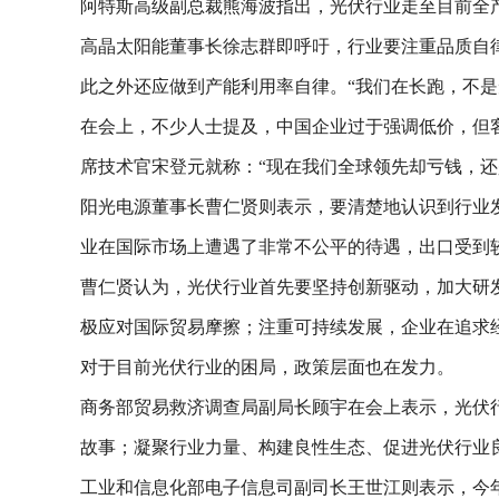
阿特斯高级副总裁熊海波指出，光伏行业走至目前全
高晶太阳能董事长徐志群即呼吁，行业要注重品质自
此之外还应做到产能利用率自律。“我们在长跑，不是
在会上，不少人士提及，中国企业过于强调低价，但
席技术官宋登元就称：“现在我们全球领先却亏钱，
阳光电源董事长曹仁贤则表示，要清楚地认识到行业
业在国际市场上遭遇了非常不公平的待遇，出口受到
曹仁贤认为，光伏行业首先要坚持创新驱动，加大研
极应对国际贸易摩擦；注重可持续发展，企业在追求
对于目前光伏行业的困局，政策层面也在发力。
商务部贸易救济调查局副局长顾宇在会上表示，光伏
故事；凝聚行业力量、构建良性生态、促进光伏行业
工业和信息化部电子信息司副司长王世江则表示，今