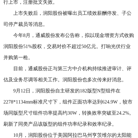
行上市，注册批文失效。
上市失败后，润阳股份被曝出员工绩效薪酬停发、子公
司停产裁员等消息。
今年8月，通威股份发布公告称，拟以现金增资方式收购
润阳股份51%股权，交易对价不超过50亿元。打响光伏行业
并购第一枪。
目前，通威股份正与第三方中介机构持续推进审计、评
估及业务尽调等相关工作。润阳股份也多次传来好消息。
9月12日，润阳股份自主研发的182版型N型组件在
2278*1134mm标准尺寸下，组件正面功率达到624.9W，较市
场同版型尺寸组件功率提高约30W，转换效率突破至24.2%。
刷新了同类产品该版型的组件功率纪录和效率纪录。
10月，润阳股份位于美国阿拉巴马州亨茨维尔的太阳能