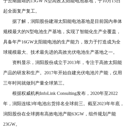
于云南曲靖的13GW N型高效太阳能电池基地，于10月15日
起全面复产复工。
据了解，润阳股份建湖太阳能电池基地是目前国内单体
规模最大的N型电池生产基地，实现了智能化生产全覆盖，
具备年产16GW太阳能电池的生产能力，致力于打造成为全
球规模最大、技术最先进的高效光伏电池生产基地之一。
资料显示，润阳股份成立于2013年，专注于高效太阳能
产品的研发和生产。2017年开始自建光伏电池片产能，仅用
三年时间就做到产量全球第三。
根据权威机构InfoLink Consulting发布，2020年至2022
年，润阳连续3年电池出货排名全球前三。截至2023年年底，
润阳股份在全球拥有高效电池产能63GW，组件规划产能
23GW。