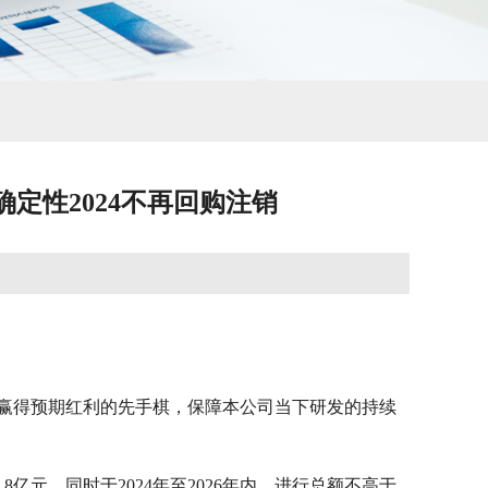
定性2024不再回购注销
好赢得预期红利的先手棋，保障本公司当下研发的持续
元，同时于2024年至2026年内，进行总额不高于