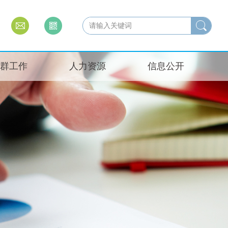
群工作
人力资源
信息公开