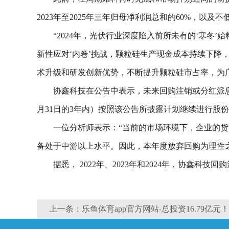
2023年至2025年三年归母净利润总和的60%，以及
“2024年，光伏行业深度陷入前所未有的‘寒冬’
新性应对‘内卷’挑战，颗粒硅生产现金成本持续下降
术升级和研发创新优势，不断提升颗粒硅市占率，为
协鑫科技在公告中表示，未来回购注销或分红派息仍将持续
月31日的3年内）按照该公告所披露计划继续进行股
一位分析师表示：“当前的市场环境下，企业的货币
备处于中游以上水平。因此，本年度放弃回购为理性
据悉， 2022年、2023年和2024年，协鑫科技回购注
上一条：乐鱼体育app官方网站-总投资16.79亿