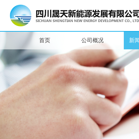
首页
公司概况
新