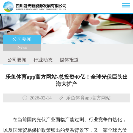
公司要闻
News
公司要闻
行业动态
媒体报道
乐鱼体育app官方网站-总投资40亿！全球光伏巨头出
海大扩产
2026-02-14
乐鱼体育app官方网站
在当前国内光伏产业面临产能过剩、行业竞争白热化，
以及国际贸易保护政策频出的复杂背景下，又一家全球光伏