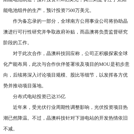
能电池组件的生产，预计投资7500万美元。
作为备忘录的一部分，全球南方公用事业公司将协助晶
澳进行可行性研究并争取政府补贴，而晶澳将负责监督研究
阶段的工作。
对于此次合作，晶澳科技回应称，公司正积极探索全球
化产能布局，此次与合作伙伴签署埃及项目的MOU是初步意
向，后续将深入讨论项目规模、股比等细节，以发挥各方优
势并推动项目落地。
分布式电站投资已达35亿
近年来，受光伏行业周期性调整影响，光伏投资项目热
潮已然降温。不过，晶澳科技针对下游电站的开发热情依旧
不减。