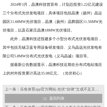
2024年3月，晶澳科技曾宣布，计划总投资1.22亿元建设
三个分布式光伏发电项目，具体项目包括晶澳（扬州）晶运
园区11.68MW光伏项目，晶澳（扬州）晶辉园区11.56MW光
伏项目，以及石家庄晶澳18MW光伏项目。
此外，晶澳科技还投建多个小型分布式光伏发电项目，
其中包括无锡卫蓝专用设备研发项目、义乌晶远光伏发电有
限公司5.8MW分布式光伏发电（义乌晶诚）项目等。
据最新公告数据显示，晶澳科技近期在分布式电站项目
上的对外投资累计高达35.08亿元。（光伏初心）
上一条：乐鱼体育app官方网站-光伏“自律”文成不足又缺武德，何以一统江湖？
返回列表