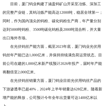
目前，厦门钨业构建了涵盖钨矿山开采至冶炼、深加工
的完整产业链，其钨冶炼产能高达12000吨，稳居全球第一；
同时，作为国内顶尖的钨粉、碳化钨粉生产商，年产量分别
达到5000吨钨粉、3500吨碳化钨粉及2000吨混合料，并大量
出口海外市场。
在光伏钨丝产能方面，截至2023年底，厦门钨业光伏用
钨丝年产能已达1,000亿米，并保持持续满负荷运营状态。目
前公司在建的1,000亿米新产线预计2026年投产，届时年产能
将翻倍至2,000亿米。
在光伏钨丝销量方面，厦门钨业目前光伏用钨丝产品的
下游渗透率已超40%，2024年上半年销量达628亿米。随着新
增产能的释放，公司预计今年全年出货量可达1400亿米以