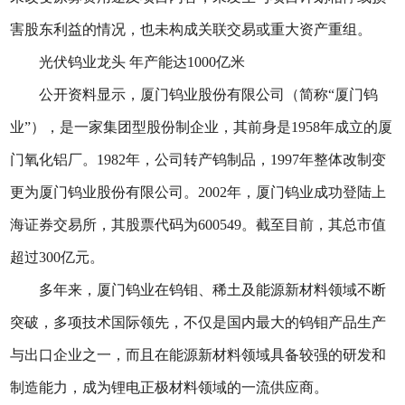
害股东利益的情况，也未构成关联交易或重大资产重组。
光伏钨业龙头 年产能达1000亿米
公开资料显示，厦门钨业股份有限公司（简称“厦门钨
业”），是一家集团型股份制企业，其前身是1958年成立的厦
门氧化铝厂。1982年，公司转产钨制品，1997年整体改制变
更为厦门钨业股份有限公司。2002年，厦门钨业成功登陆上
海证券交易所，其股票代码为600549。截至目前，其总市值
超过300亿元。
多年来，厦门钨业在钨钼、稀土及能源新材料领域不断
突破，多项技术国际领先，不仅是国内最大的钨钼产品生产
与出口企业之一，而且在能源新材料领域具备较强的研发和
制造能力，成为锂电正极材料领域的一流供应商。