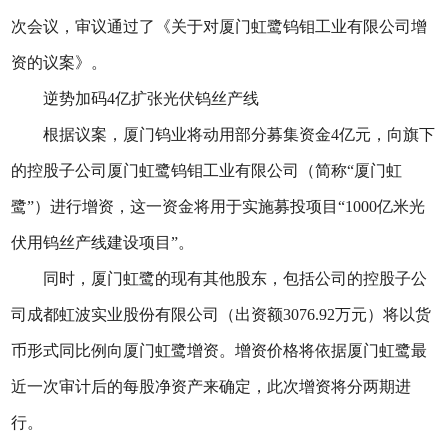
次会议，审议通过了《关于对厦门虹鹭钨钼工业有限公司增
资的议案》。
逆势加码4亿扩张光伏钨丝产线
根据议案，厦门钨业将动用部分募集资金4亿元，向旗下
的控股子公司厦门虹鹭钨钼工业有限公司（简称“厦门虹
鹭”）进行增资，这一资金将用于实施募投项目“1000亿米光
伏用钨丝产线建设项目”。
同时，厦门虹鹭的现有其他股东，包括公司的控股子公
司成都虹波实业股份有限公司（出资额3076.92万元）将以货
币形式同比例向厦门虹鹭增资。增资价格将依据厦门虹鹭最
近一次审计后的每股净资产来确定，此次增资将分两期进
行。