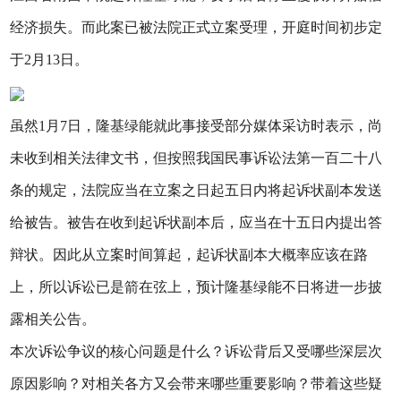
经济损失。而此案已被法院正式立案受理，开庭时间初步定
于2月13日。
虽然1月7日，隆基绿能就此事接受部分媒体采访时表示，尚
未收到相关法律文书，但按照我国民事诉讼法第一百二十八
条的规定，法院应当在立案之日起五日内将起诉状副本发送
给被告。被告在收到起诉状副本后，应当在十五日内提出答
辩状。因此从立案时间算起，起诉状副本大概率应该在路
上，所以诉讼已是箭在弦上，预计隆基绿能不日将进一步披
露相关公告。
本次诉讼争议的核心问题是什么？诉讼背后又受哪些深层次
原因影响？对相关各方又会带来哪些重要影响？带着这些疑