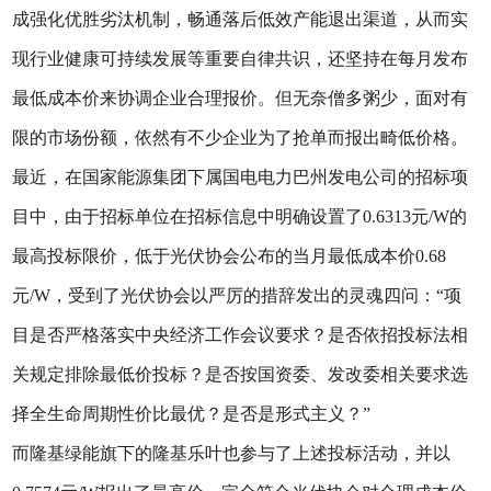
成强化优胜劣汰机制，畅通落后低效产能退出渠道，从而实
现行业健康可持续发展等重要自律共识，还坚持在每月发布
最低成本价来协调企业合理报价。但无奈僧多粥少，面对有
限的市场份额，依然有不少企业为了抢单而报出畸低价格。
最近，在国家能源集团下属国电电力巴州发电公司的招标项
目中，由于招标单位在招标信息中明确设置了0.6313元/W的
最高投标限价，低于光伏协会公布的当月最低成本价0.68
元/W，受到了光伏协会以严厉的措辞发出的灵魂四问：“项
目是否严格落实中央经济工作会议要求？是否依招投标法相
关规定排除最低价投标？是否按国资委、发改委相关要求选
择全生命周期性价比最优？是否是形式主义？”
而隆基绿能旗下的隆基乐叶也参与了上述投标活动，并以