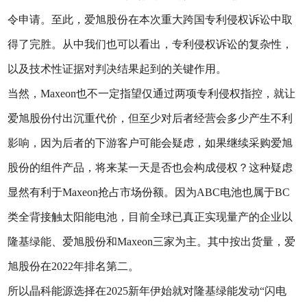
令申请。至此，爱旭股份在本次重大跨国专利侵权诉讼中取
得了完胜。从中我们也可以看出，专利侵权诉讼的复杂性，
以及技术性证据对判决结果起到的关键作用。
当然，Maxeon也不一定指望仅通过两项专利侵权指控，就让
爱旭股份付出沉重代价，但至少对后者经营会多少产生不利
影响，因为后者的下游客户可能会疑虑，如果继续采购爱旭
股份的组件产品，将来某一天是否也会构成侵权？这种疑虑
显然有利于Maxeon抢占市场份额。因为ABC电池也属于BC
类全背接触太阳能电池，目前全球已真正实现量产的企业以
隆基绿能、爱旭股份和Maxeon三家为主。其中按出货量，爱
旭股份在2022年排名第二。
所以晶科能源选择在2025新年伊始就对隆基绿能发动“闪电