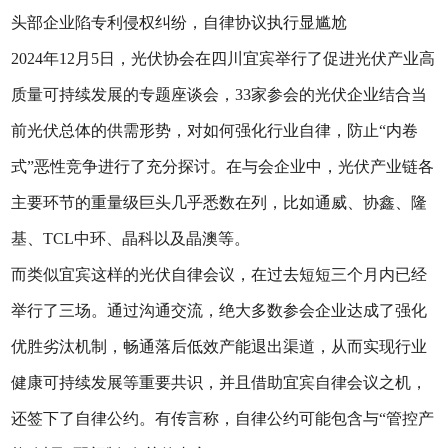
头部企业陷专利侵权纠纷，自律协议执行显尴尬
2024年12月5日，光伏协会在四川宜宾举行了促进光伏产业高
质量可持续发展的专题座谈会，33家参会的光伏企业结合当
前光伏总体的供需形势，对如何强化行业自律，防止“内卷
式”恶性竞争进行了充分探讨。在与会企业中，光伏产业链各
主要环节的重量级巨头几乎悉数在列，比如通威、协鑫、隆
基、TCL中环、晶科以及晶澳等。
而类似宜宾这样的光伏自律会议，在过去短短三个月内已经
举行了三场。通过沟通交流，绝大多数参会企业达成了强化
优胜劣汰机制，畅通落后低效产能退出渠道，从而实现行业
健康可持续发展等重要共识，并且借助宜宾自律会议之机，
还签下了自律公约。有传言称，自律公约可能包含与“管控产