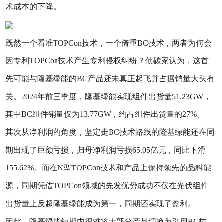
术成本的下降。
既然一个看准TOPCon技术，一个倚重BC技术，两者为何会
因专利TOPCon技术产生专利侵权纠纷？侦碳家认为，这首
先可能与隆基绿能的BC产品还未真正起飞并占据销量大头有
关。2024年前三季度，隆基绿能实现组件出货量51.23GW，
其中BC组件销量仅为13.77GW，约占组件出货量的27%。
其次从净利润的角度，坚定走BC技术路线的隆基绿能还在同
期出现了巨额亏损，归母净利润亏损65.05亿元，同比下滑
155.62%。而在N型TOPCon技术和产品上保持领先的晶科能
源，同期凭借TOPCon领域的先发优势成功不仅在光伏组件
出货量上反超隆基绿能成为第一，同期还实现了盈利。
因此，隆基绿能短期内很难将大部分产品切换为采用BC技