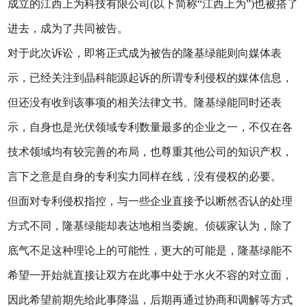
成立的江西上为科技有限公司(以下简称“江西上为”)也被搭了
进去，成为了共同被告。
对于此次诉讼，即将正式成为被告的隆基绿能则向媒体表
示，已经关注到晶科能源起诉的所谓专利侵权的媒体信息，
但还没有收到该事项的相关法律文书。隆基绿能同时还表
示，自身也是光伏领域专利数量最多的企业之一，不仅在各
技术领域均有较完善的布局，也尊重其他公司的知识产权，
言下之意是自身的专利实力同样在线，没有侵权的必要。
但面对专利侵权指控，与一些企业直接予以断然否认的处理
方式不同，隆基绿能却表达地相当委婉。侦碳家认为，除了
底气不足这种理论上的可能性，更大的可能是，隆基绿能不
希望一开始就直接让双方在此事中处于水火不容的对立面，
因此希望前期先给此事降温，后期再通过协商和调解等方式