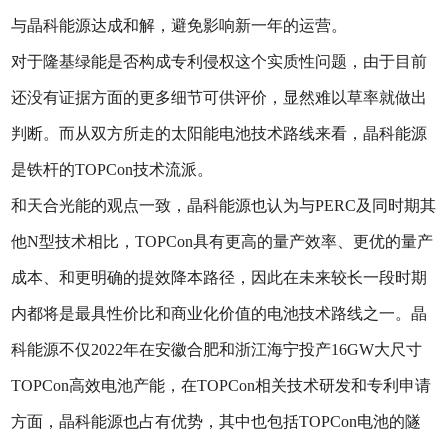
与晶科能源达成和解，避免影响新一年的运营。
对于隆基绿能是否构成专利侵权这个实质性问题，由于目前
还没有证据方面的更多细节可供评价，显然难以草率就做出
判断。而从双方所走的太阳能电池技术路线来看，晶科能源
是铁杆的TOPCon技术流派。
和天合光能的观点一致，晶科能源也认为与PERC及同时期其
他N型技术相比，TOPCon具有更高的量产效率、更优的量产
成本、和更明确的提效降本路径，因此在未来较长一段时期
内都将是最具性价比和商业化价值的电池技术路线之一。晶
科能源不仅2022年在安徽合肥和浙江海宁投产16GW大尺寸
TOPCon高效电池产能，在TOPCon相关技术研发和专利申请
方面，晶科能源也占有优势，其中也包括TOPCon电池的隧