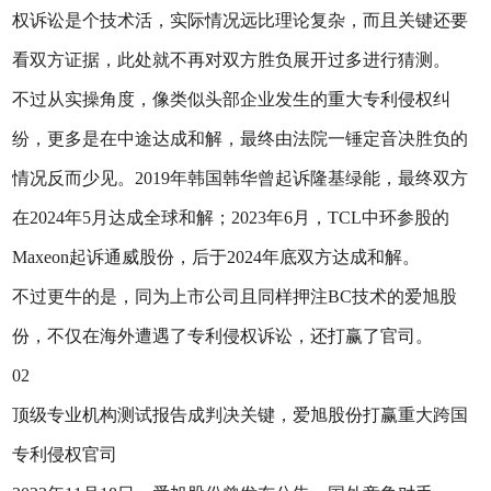
权诉讼是个技术活，实际情况远比理论复杂，而且关键还要
看双方证据，此处就不再对双方胜负展开过多进行猜测。
不过从实操角度，像类似头部企业发生的重大专利侵权纠
纷，更多是在中途达成和解，最终由法院一锤定音决胜负的
情况反而少见。2019年韩国韩华曾起诉隆基绿能，最终双方
在2024年5月达成全球和解；2023年6月，TCL中环参股的
Maxeon起诉通威股份，后于2024年底双方达成和解。
不过更牛的是，同为上市公司且同样押注BC技术的爱旭股
份，不仅在海外遭遇了专利侵权诉讼，还打赢了官司。
02
顶级专业机构测试报告成判决关键，爱旭股份打赢重大跨国
专利侵权官司