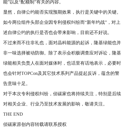
能”以及“配额制”有关的内容。
显然，自律公约能否实现预期效果，执行是关键中的关键。
如今两位组件头部企业因专利侵权纠纷而“新年约战”，对上
述自律公约的执行是否也会带来影响，目前还不好说。
不过来而不往非礼也，面对晶科能源的起诉，隆基绿能也并
非一味选择被动防御。除了表示会积极调查应对诉讼，隆基
绿能相关负责人在面对媒体时，也话里有话地表示，必要时
也会针对TOPCon及其它技术系列产品提起反诉，蕴含的警
告意味十足。
对于本次专利侵权纠纷，侦碳家也将持续关注，特别是后续
对相关企业、行业乃至技术发展的影响，敬请关注。
THE END
侦碳家原创内容转载请联系授权