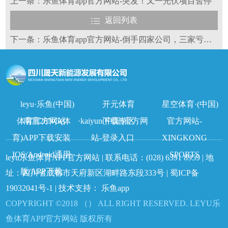
上一条：乐鱼体育app官方网站-突发！又一光伏项目暂停
返回列表
下一条：乐鱼体育app官方网站-倒手四家公司，三家亏损！上虞富豪陈建成的新能源资本大腾挪
leyu·乐鱼(中国)
开元体育
星空体育·(中国)
体育官方网站
南宫28NG(体
·kaiyun(中国)官方网
下载专区
官方网站-
育)APP下载安装
站-登录入口
XINGKONG
IOS/Android通用
SPORTS
leyu乐鱼体育APP官方网站 | 联系电话：
(028) 6391 8959
| 地
版/APP下载
址：四川省成都市天府新区湖畔路东段333号 |
蜀ICP备
19032041号-1
| 技术支持：
乐鱼app
COPYRIGHT ©2018 （） ALL RIGHT RESERVED. LEYU乐
鱼体育APP官方网站 版权所有