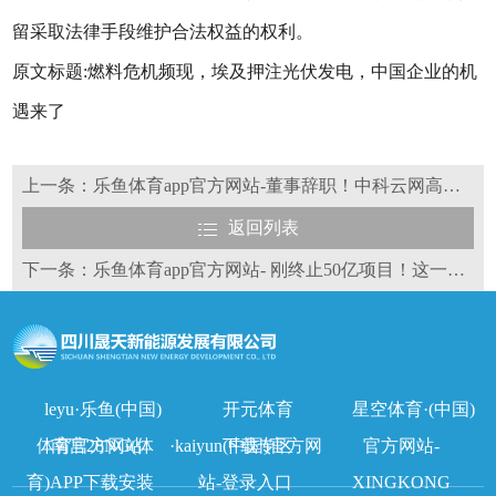
留采取法律手段维护合法权益的权利。
原文标题:燃料危机频现，埃及押注光伏发电，中国企业的机
遇来了
上一条：乐鱼体育app官方网站-董事辞职！中科云网高层变动
返回列表
下一条：乐鱼体育app官方网站- 刚终止50亿项目！这一光伏国企高层大换血
leyu·乐鱼(中国)
开元体育
星空体育·(中国)
体育官方网站
南宫28NG(体
·kaiyun(中国)官方网
下载专区
官方网站-
育)APP下载安装
站-登录入口
XINGKONG