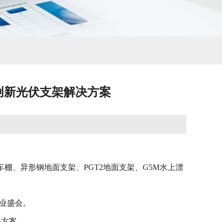
示创新光伏支架解决方案
准车棚、异形钢地面支架、PGT2地面支架、G5M水上漂
行业盛会。