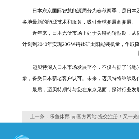
日本东京国际智慧能源周分为春秋两季，是日本
各地最新的能源技术和服务，吸引全球参展商参展。
近年来，日本光伏市场正处于关键的转型期，从
计划到2040年实现20GW钙钛矿太阳能装机量，争
迈贝特深入日本市场发展至今，不仅占据了当地
象，备受日本新老客户认可。未来，迈贝特将继续迭
最后，迈贝特期待与您在东京见面，探讨行业发
上一条：乐鱼体育app官方网站-提交注册！又一