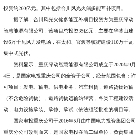
投资约260亿元。其中包括合川风光火储多能互补项目。
据了解，合川风光火储多能互补项目投资方为重庆绿动
智慧能源有限公司，该项目总投资35亿元，主要在华蓥山建
设6万千瓦风力发电场，在太和、官渡等镇街建设110万千瓦
集中式光伏。
资料显示，重庆绿动智慧能源有限公司成立于2020年9月
4日，是国家电投重庆公司的全资子公司，经营范围包含：许
可项目：发电、输电、供电业务，汽车租赁，道路货物运输
（不含危险货物），道路货物运输站经营，各类工程建设活
动，电力设施承装、承修、承试（依法须经批准的项目等。
国家电投重庆公司于2016年5月由中国电力投资集团公司
重庆分公司改制而来，是国家电投在渝二级单位，负责集团