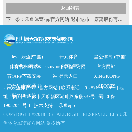
返回列表
下一条：乐鱼体育app官方网站-退市退市！嘉寓股份再次拉响警报
leyu·乐鱼(中国)
开元体育
星空体育·(中国)
体育官方网站
南宫28NG(体
·kaiyun(中国)官方网
下载专区
官方网站-
育)APP下载安装
站-登录入口
XINGKONG
IOS/Android通用
SPORTS
leyu乐鱼体育APP官方网站 | 联系电话：
(028) 6391 8959
| 地
版/APP下载
址：四川省成都市天府新区湖畔路东段333号 |
蜀ICP备
19032041号-1
| 技术支持：
乐鱼app
COPYRIGHT ©2018 （） ALL RIGHT RESERVED. LEYU乐
鱼体育APP官方网站 版权所有