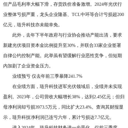
但产品毛利率大幅下滑，存货跌价准备激增。2024年光伏行
业整体亏损严重，龙头企业隆基、TCL中环等合计亏损超200
亿元，琏升科技亦未能幸免。
此外，去年下半年政府与行业协会推动产能出清，要求
新建光伏项目资本金比例提升至30%，并联合33家企业签署
自律公约控制产能。此举虽有望缓解行业恶性竞争，但短期
内加剧了企业资金压力。
业绩预亏 仅去年前三季暴降241.7%
在业绩方面，琏升科技进军光伏领域后，业绩并未实现
盈利。2023年，公司营收大幅增长38%，达到2.45亿元；但归
母净利润却亏损3973.5万元，同比扩大23.4%。查询其财报显
示，琏升科技净利润已连亏六年，累计亏损达7.7亿元。
进入2024年，琏升科技财务进一步恶化。仅前三季度，