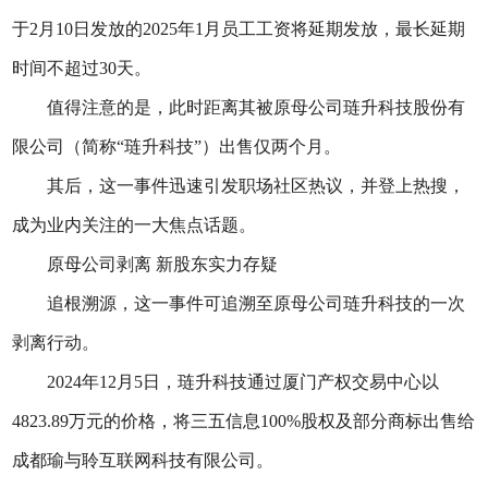
于2月10日发放的2025年1月员工工资将延期发放，最长延期
时间不超过30天。
值得注意的是，此时距离其被原母公司琏升科技股份有
限公司（简称“琏升科技”）出售仅两个月。
其后，这一事件迅速引发职场社区热议，并登上热搜，
成为业内关注的一大焦点话题。
原母公司剥离 新股东实力存疑
追根溯源，这一事件可追溯至原母公司琏升科技的一次
剥离行动。
2024年12月5日，琏升科技通过厦门产权交易中心以
4823.89万元的价格，将三五信息100%股权及部分商标出售给
成都瑜与聆互联网科技有限公司。