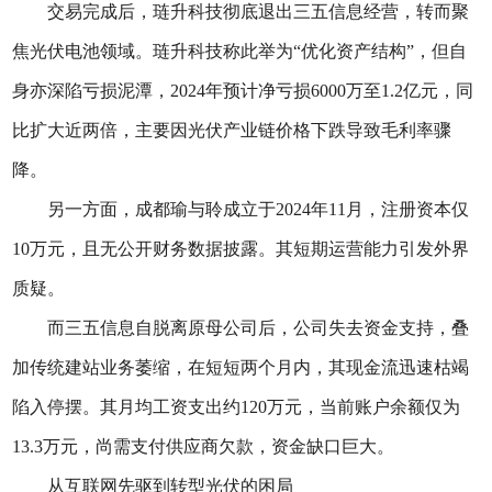
交易完成后，琏升科技彻底退出三五信息经营，转而聚
焦光伏电池领域。琏升科技称此举为“优化资产结构”，但自
身亦深陷亏损泥潭，2024年预计净亏损6000万至1.2亿元，同
比扩大近两倍，主要因光伏产业链价格下跌导致毛利率骤
降。
另一方面，成都瑜与聆成立于2024年11月，注册资本仅
10万元，且无公开财务数据披露。其短期运营能力引发外界
质疑。
而三五信息自脱离原母公司后，公司失去资金支持，叠
加传统建站业务萎缩，在短短两个月内，其现金流迅速枯竭
陷入停摆。其月均工资支出约120万元，当前账户余额仅为
13.3万元，尚需支付供应商欠款，资金缺口巨大。
从互联网先驱到转型光伏的困局