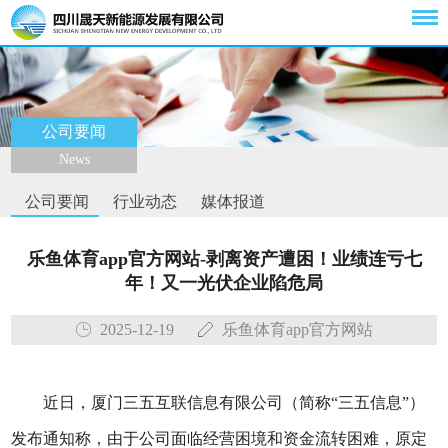
公司要闻
News
公司要闻
行业动态
媒体报道
乐鱼体育app官方网站-剥离资产遭困！业绩连亏七
年！又一光伏企业陷危局
2025-12-19
乐鱼体育app官方网站
近日，厦门三五互联信息有限公司（简称“三五信息”）
发布通知称，由于公司面临经营困境和资金流转困难，原定