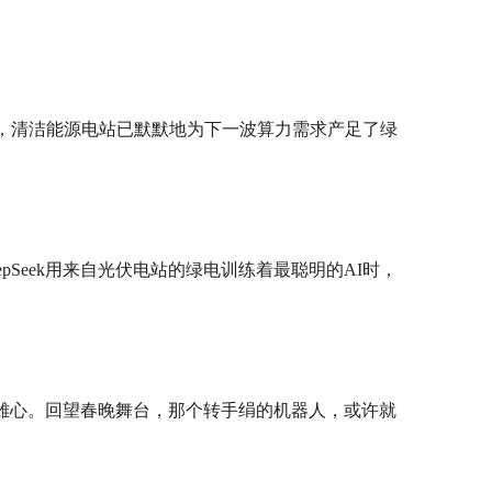
舞步，清洁能源电站已默默地为下一波算力需求产足了绿
pSeek用来自光伏电站的绿电训练着最聪明的AI时，
雄心。回望春晚舞台，那个转手绢的机器人，或许就