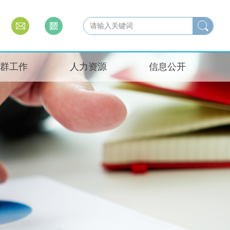
群工作
人力资源
信息公开