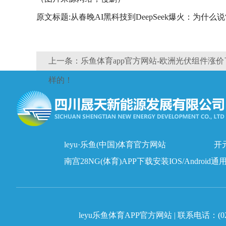
原文标题:从春晚AI黑科技到DeepSeek爆火：为什么
上一条：乐鱼体育app官方网站-欧洲光伏组件涨
样的！
leyu·乐鱼(中国)体育官方网站
开元
南宫28NG(体育)APP下载安装IOS/Android通
leyu乐鱼体育APP官方网站 | 联系电话：
(0