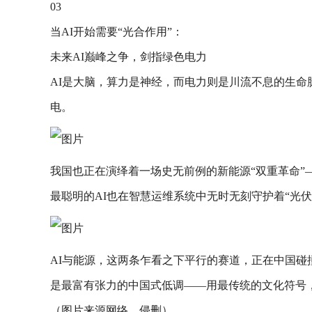
03
当AI开始需要“光合作用”：
未来AI巅峰之争，剑指绿色电力
AI是大脑，算力是神经，而电力则是川流不息的生命脉
电。
我国也正在演绎着一场史无前例的新能源“双重革命”—
最聪明的AI也在智慧运维系统中无时无刻守护着“光伏
AI与能源，这两条乍看之下平行的赛道，正在中国
是最富有张力的中国式低调——用最传统的文化符号
（图片来源网络，侵删）