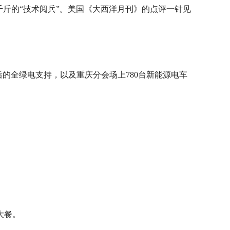
千斤的“技术阅兵”。美国《大西洋月刊》的点评一针见
后的全绿电支持，以及重庆分会场上780台新能源电车
大餐。