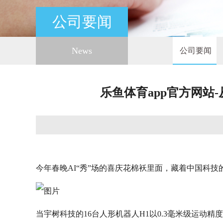
公司要闻
News
公司要闻
乐鱼体育app官方网站-
今年春晚AI“秀”场的喜庆花棉袄里面，藏着中国科技
当宇树科技的16台人形机器人H1以0.3毫米级运