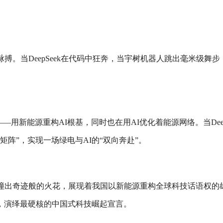
搏。当DeepSeek在代码中狂奔，当宇树机器人跳出毫米级
—用新能源重构AI根基，同时也在用AI优化着能源网络。当Dee
矩阵”，实现一场绿电与AI的“双向奔赴”。
碰撞出奇迹般的火花，展现着我国以新能源重构全球科技话语权的
，演绎最硬核的中国式科技崛起宣言。