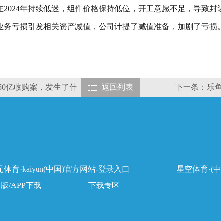
2024年持续低迷，组件价格保持低位，开工意愿不足，导致
业务亏损引发相关资产减值，公司计提了减值准备，加剧了亏损
50亿收购案，发生了什
返回列表
下一条：乐鱼
体育·kaiyun(中国)官方网站-登录入口
星空体育·(中
用版/APP下载
下载专区