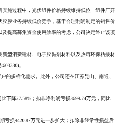
目实施过程中，光伏组件价格持续维持低位，组件厂开
光伏胶膜业务持续低价竞争，基于合理利润制定的销售价
以及提高募集资金使用效率的考虑，公司决定终止该项
家装新型消费建材、电子胶黏剂材料以及热熔环保粘接材
3330)。
足客户的多样化需求。此外，公司还在江苏昆山、南通、
下降27.58%；扣非净利润亏损3699.74万元，同比
期亏损9420.87万元进一步扩大；扣除非经常性损益后