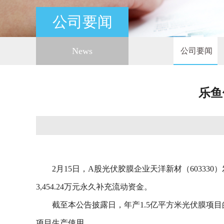
公司要闻
News
公司要闻
乐鱼
2月15日，A股光伏胶膜企业天洋新材（6033
3,454.24万元永久补充流动资金。
截至本公告披露日，年产1.5亿平方米光伏膜项
项目生产使用。