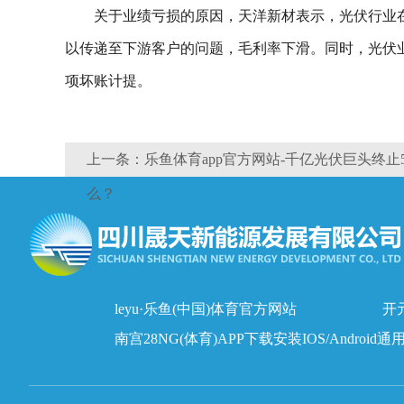
关于业绩亏损的原因，天洋新材表示，光伏行业在
以传递至下游客户的问题，毛利率下滑。同时，光伏
项坏账计提。
上一条：乐鱼体育app官方网站-千亿光伏巨头终止
么？
leyu·乐鱼(中国)体育官方网站
开元
南宫28NG(体育)APP下载安装IOS/Android通