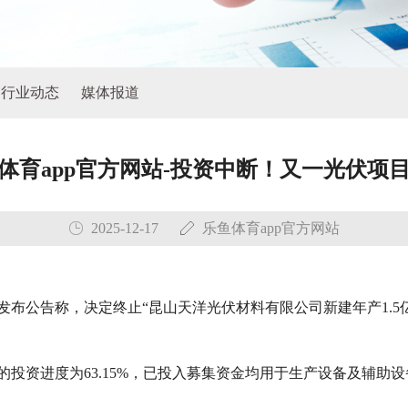
行业动态
媒体报道
体育app官方网站-投资中断！又一光伏项
2025-12-17
乐鱼体育app官方网站
30）发布公告称，决定终止“昆山天洋光伏材料有限公司新建年产1
目的投资进度为63.15%，已投入募集资金均用于生产设备及辅