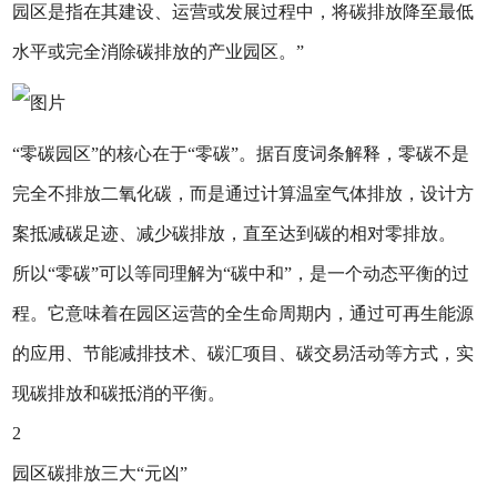
园区是指在其建设、运营或发展过程中，将碳排放降至最低
水平或完全消除碳排放的产业园区。”
“零碳园区”的核心在于“零碳”。据百度词条解释，零碳不是
完全不排放二氧化碳，而是通过计算温室气体排放，设计方
案抵减碳足迹、减少碳排放，直至达到碳的相对零排放。
所以“零碳”可以等同理解为“碳中和”，是一个动态平衡的过
程。它意味着在园区运营的全生命周期内，通过可再生能源
的应用、节能减排技术、碳汇项目、碳交易活动等方式，实
现碳排放和碳抵消的平衡。
2
园区碳排放三大“元凶”