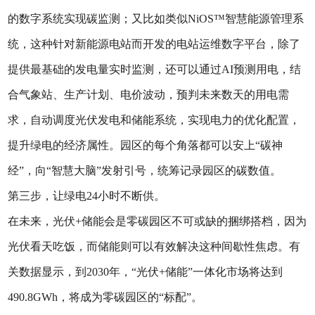
的数字系统实现碳监测；又比如类似NiOS™智慧能源管理系
统，这种针对新能源电站而开发的电站运维数字平台，除了
提供最基础的发电量实时监测，还可以通过AI预测用电，结
合气象站、生产计划、电价波动，预判未来数天的用电需
求，自动调度光伏发电和储能系统，实现电力的优化配置，
提升绿电的经济属性。园区的每个角落都可以安上“碳神
经”，向“智慧大脑”发射引号，统筹记录园区的碳数值。
第三步，让绿电24小时不断供。
在未来，光伏+储能会是零碳园区不可或缺的捆绑搭档，因为
光伏看天吃饭，而储能则可以有效解决这种间歇性焦虑。有
关数据显示，到2030年，“光伏+储能”一体化市场将达到
490.8GWh，将成为零碳园区的“标配”。