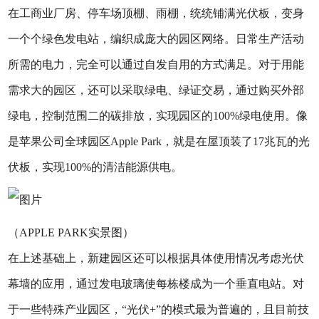
在工商业厂房、停车场顶棚、雨棚，统统铺满光伏板，变身
一个个绿色发电站，编织成庞大的园区网络。日常生产活动
所需的电力，完全可以通过自发自用的方式满足。对于用能
需求大的园区，还可以采取绿电、绿证交易，通过购买外部
绿电，控制范围二的碳排放，实现园区的100%绿电使用。像
是苹果公司全球园区Apple Park，就是在屋顶装了17兆瓦的光
伏板，实现100%的清洁能源供电。
（APPLE PARK实景图）
在上述基础上，新建园区还可以根据具体使用情况考虑光伏
幕墙的应用，通过发电玻璃使每栋楼成为一个垂直电站。对
于一些特殊产业园区，“光伏+”的模式最为普遍的，且目前技