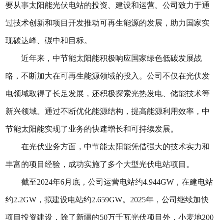
要从事太阳能光伏电站的投资、建设和运营。公司致力于通
过技术创新和项目开发推动可再生能源的发展，助力国家实
现碳达峰、碳中和目标。
近年来，中节能太阳能积极响应国家绿色低碳发展战
略，不断加大在可再生能源领域的投入。公司不仅在光伏发
电领域取得了长足发展，还积极探索光热发电、储能技术等
新兴领域。通过不断优化能源结构，提高能源利用效率，中
节能太阳能实现了业务的快速增长和可持续发展。
在光伏业务方面，中节能太阳能凭借强大的技术实力和
丰富的项目经验，成功实施了多个大型光伏电站项目。
截至2024年6月底，公司运营电站约4.944GW，在建电站
约2.2GW，拟建设电站约2.659GW。2025年，公司继续加快
项目投资建设，除了新疆的50万千瓦光伏项目外，小麦地200