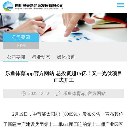
公司要闻
News
公司要闻
行业动态
媒体报道
乐鱼体育app官方网站-总投资超15亿！又一光伏项目
正式开工
2025-12-12
乐鱼体育app官方网站
2月19日，中节能太阳能（000591）发布公告，宣布其位
于新疆生产建设兵团第十二师221团四连的第十二师产业园区