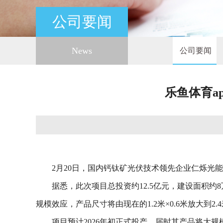
公司要闻
News
公司要闻
乐鱼体育a
2月20日，国内钙钛矿光伏技术领先企业仁烁光
据悉，此次项目总投资约12.5亿元，建设面积
规模效应，产品尺寸将由现在的1.2米×0.6米放大到2
项目预计2026年初正式投产，届时其产品将大