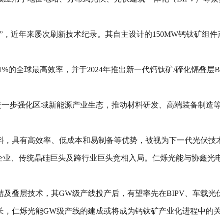
，近年来屡次刷新技术纪录。其自主设计的150MW钙钛矿组件产
1%的全球最高效率，并于2024年推出新一代钙钛矿/碲化镉叠层B
进一步强化区域新能源产业生态，推动材料研发、高端装备制造等
料，具有高效率、低成本和易制备等优势，被视为下一代光伏技
创企业、传统晶硅巨头及跨行业巨头竞相入局。仁烁光能与协鑫光
及叠层技术，其GW级产线投产后，有望率先在BIPV、车载光
长，仁烁光能GW级产线的建成或将成为钙钛矿产业化进程中的