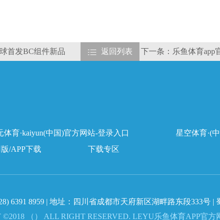
r全球首发BC组件新品
返回列表
下一条：乐鱼体育ap
体育·kaiyun(中国)官方网站-登录入口
星空体育·(中
用版/APP下载
下载专区
28) 6391 8959
| 地址：四川省成都市天府新区湖畔路东段333号 |
T ©2018 （） ALL RIGHT RESERVED. LEYU乐鱼体育APP