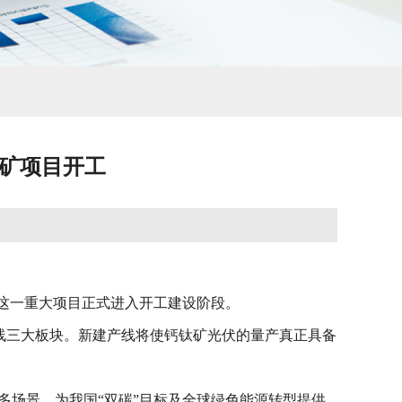
钛矿项目开工
着这一重大项目正式进入开工建设阶段。
产线三大板块。新建产线将使钙钛矿光伏的量产真正具备
众多场景，为我国“双碳”目标及全球绿色能源转型提供