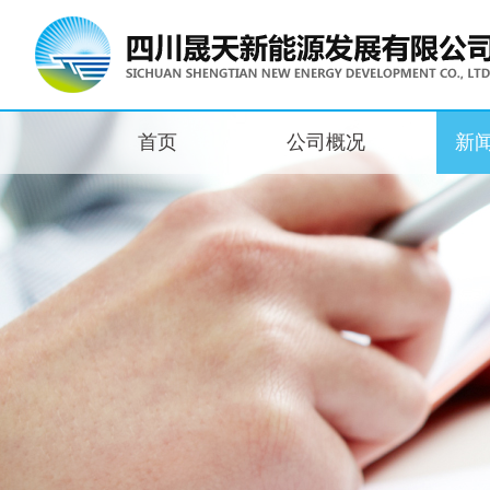
首页
公司概况
新