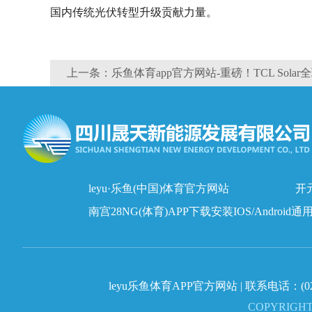
国内传统光伏转型升级贡献力量。
上一条：乐鱼体育app官方网站-重磅！TCL Sola
leyu·乐鱼(中国)体育官方网站
开元
南宫28NG(体育)APP下载安装IOS/Android通
leyu乐鱼体育APP官方网站 | 联系电话：
(0
COPYRIGH