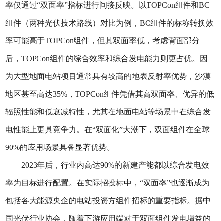
率仅通过“双面率”指标进行间接反映。以TOPCon组件和BC
组件（两种光伏技术路线）对比为例，BC组件的标称转换效
率可能高于TOPCon组件，但其双面率低，考虑背面部分
后，TOPCon组件的综合效率和综合发电能力则更占优。因
为大型地面电站项目通常具有较高的地表反射率优势，沙漠
地区甚至高达35%，TOPCon组件凭借其高双面率、优异的低
辐照性能和低衰减特性，尤其在地面电站等场景中在综合发
电性能上更具竞争力。在“双面化”大潮下，双面组件在全球
90%的应用场景具备显著优势。
2023年后，行业内高达90%的新建产能都以综合发电效
率为目标进行配置。在实际招投标中，“双面率”也逐渐成为
包括各大能源央企的电站投资方组件招标的重要指标。据中
国光伏行业协会，随着下游应用端对于双面组件发电增益的