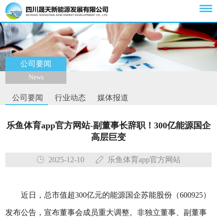
公司要闻
News
公司要闻
行业动态
媒体报道
乐鱼体育app官方网站-副董事长辞职！300亿能源国企
高层巨变
2025-12-10
乐鱼体育app官方网站
近日，总市值超300亿元的能源国企苏能股份（600925）
发布公告，宣布董事会成员重大调整。非独立董事、副董事