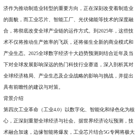
济作为推动制造业转型的重要方向，正在深刻改变着制造业
的面貌，而工业芯片、智能工厂、光伏储能等技术的深度融
合，将彻底改变全球产业链的运作方式。到2025年，这些技
术不仅将推动生产效率的飞跃，还将催生全新的商业模式和
产业生态。2025全球数字经济十大趋势预测则结合近年及当
下对全球发展影响深远的热门科技行业赛道，深入剖析其对
全球经济格局、产业生态及企业战略的影响与挑战，并提出
具有前瞻性的建议与对策。
背景介绍
第四次工业革命（工业4.0）以数字化、智能化和绿色化为核
心，正深刻重塑全球经济与社会。据世界经济论坛预测，技
术融合加速，边缘智能将爆发，工业芯片结合5G专网将极大