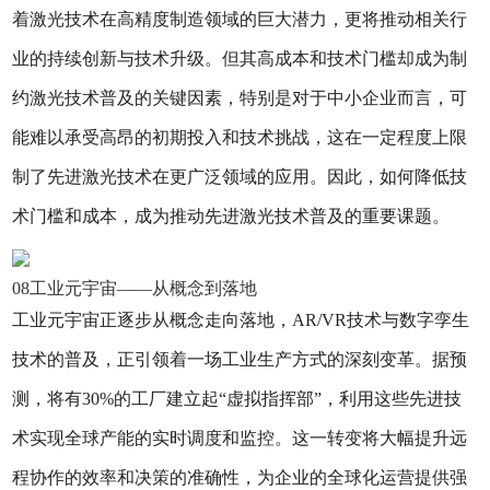
着激光技术在高精度制造领域的巨大潜力，更将推动相关行
业的持续创新与技术升级。但其高成本和技术门槛却成为制
约激光技术普及的关键因素，特别是对于中小企业而言，可
能难以承受高昂的初期投入和技术挑战，这在一定程度上限
制了先进激光技术在更广泛领域的应用。因此，如何降低技
术门槛和成本，成为推动先进激光技术普及的重要课题。
08工业元宇宙——从概念到落地
工业元宇宙正逐步从概念走向落地，AR/VR技术与数字孪生
技术的普及，正引领着一场工业生产方式的深刻变革。据预
测，将有30%的工厂建立起“虚拟指挥部”，利用这些先进技
术实现全球产能的实时调度和监控。这一转变将大幅提升远
程协作的效率和决策的准确性，为企业的全球化运营提供强