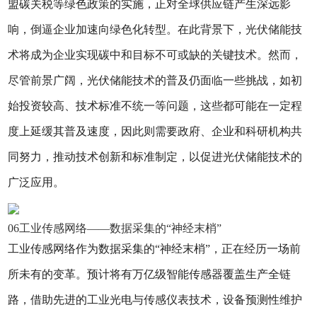
盟碳关税等绿色政策的实施，正对全球供应链产生深远影
响，倒逼企业加速向绿色化转型。在此背景下，光伏储能技
术将成为企业实现碳中和目标不可或缺的关键技术。然而，
尽管前景广阔，光伏储能技术的普及仍面临一些挑战，如初
始投资较高、技术标准不统一等问题，这些都可能在一定程
度上延缓其普及速度，因此则需要政府、企业和科研机构共
同努力，推动技术创新和标准制定，以促进光伏储能技术的
广泛应用。
06工业传感网络——数据采集的“神经末梢”
工业传感网络作为数据采集的“神经末梢”，正在经历一场前
所未有的变革。预计将有万亿级智能传感器覆盖生产全链
路，借助先进的工业光电与传感仪表技术，设备预测性维护