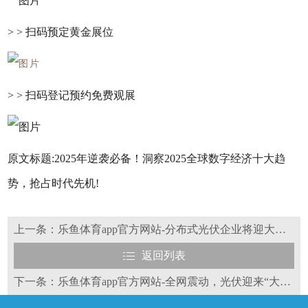
> > 扫码预定黄金展位
> > 扫码登记预约免费观展
原文标题:2025年逆袭必备！洞察2025全球数字经济十大趋
势，抢占时代先机!
上一条：乐鱼体育app官方网站-分布式光伏企业将迎大考，天合富家提前“抢跑”
返回列表
下一条：乐鱼体育app官方网站-全网震动，光伏迎来“大利好”！