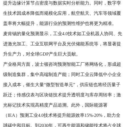
提升边缘计算节点密度与数据实时分析能力。同时，数字孪
生技术因成本降低而规模化应用，航空航天、汽车等领域覆
盖率将大幅提升，能源行业的预测性维护也将更为精准。
麦肯锡的量化预测显示，工业4.0技术如工业机器人协同、先
进激光加工、工业互联网平台及光伏储能系统等，将显著提
升生产力，对全球GDP产生巨大贡献。
产业格局方面，波士顿咨询预测智能工厂将网络化，形成超
级制造集群，集中高端制造产能；同时工业云降低中小企业
接入成本，催生大量“微型智造单元”，供应链也将经历量子
跃迁；传感仪表与区块链技术提升透明度与库存周转率；激
光标记技术实现高精度产品追溯。此外，国际能源署
（IEA）预测工业4.0技术将提升能源效率15%-20%，助力全
球碳中和目标。到2030年，可再生能源和储能技术将占全球