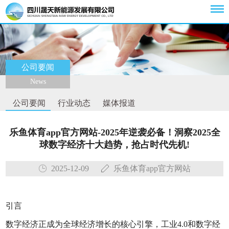
公司要闻
News
公司要闻
行业动态
媒体报道
乐鱼体育app官方网站-2025年逆袭必备！洞察2025全
球数字经济十大趋势，抢占时代先机!
2025-12-09
乐鱼体育app官方网站
引言
数字经济正成为全球经济增长的核心引擎，工业4.0和数字经