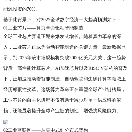
能源投资的70%。
基于此背景下，对2025全球数字经济十大趋势预测如下：
01工业芯片——算力革命驱动智能制造
全球工业芯片赛道正迎来爆发式增长。随着算力革命的深
入，工业芯片正成为驱动智能制造的关键力量。最新数据显
示，到2025年该市场规模将突破5000亿美元大关，这一趋势
背后，高性能计算芯片、AI加速芯片以及RISC-V架构的普及
下，正加速推动着智能制造、自动驾驶和边缘计算等领域正
经历颠覆性变革。这场算力革命正在重塑全球产业链格局，
工业芯片的自主化进程不仅有助于减少对单一供应链的依
赖，还能显著提升全球产业链的韧性，增强抗风险能力。
02工业互联网——从集中式到分布式架构