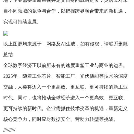
地，企业需要重新审视并定义自身的战略定位，灵活应对来
自不同领域的竞争与合作，以把握跨界融合带来的新机遇，
实现可持续发展。
以上图源均来源于：网络及AI生成，如有侵权，请联系删除
总结
全球数字经济正以前所未有的速度重塑工业与商业的边界。
2025年，随着工业芯片、智能工厂、光伏储能等技术的深度
交融，人类将迈入一个更高效、更互联、更可持续的新工业
时代。同时，也将推动全球经济进入一个更高效、更互联、
更可持续的新时代。企业需抓住技术变革的机遇，重新定义
核心竞争力，同时应对数据安全、劳动力转型等挑战。
//////////