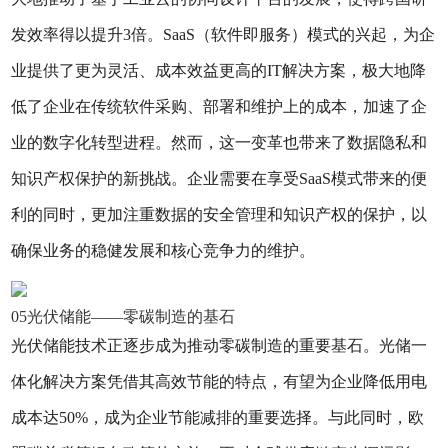
发效率得以提升3倍。SaaS（软件即服务）模式的兴起，为企
业提供了更为灵活、成本效益更高的IT解决方案，极大地降
低了企业在传统软件采购、部署和维护上的成本，加速了企
业的数字化转型进程。然而，这一变革也带来了数据隐私和
知识产权保护的新挑战。企业需要在享受SaaS模式带来的便
利的同时，更加注重数据的安全管理和知识产权的保护，以
确保业务的稳健发展和核心竞争力的维护。
05光伏储能——零碳制造的基石
光伏储能技术正逐步成为推动零碳制造的重要基石。光储一
体化解决方案凭借其高效节能的特点，有望为企业降低用电
成本达50%，成为企业节能减排的重要选择。与此同时，欧