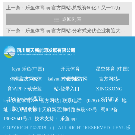
上一条：乐鱼体育app官方网站-总投资60亿！又一12万吨多晶硅项目即将开工
返回列表
下一条：乐鱼体育app官方网站-分布式光伏企业将迎大考，天合富家提前“抢跑”
leyu·乐鱼(中国)
开元体育
星空体育·(中国)
体育官方网站
南宫28NG(体
·kaiyun(中国)官方网
下载专区
官方网站-
育)APP下载安装
站-登录入口
XINGKONG
IOS/Android通用
SPORTS
leyu乐鱼体育APP官方网站 | 联系电话：
(028) 6391 8959
| 地
版/APP下载
址：四川省成都市天府新区湖畔路东段333号 |
蜀ICP备
19032041号-1
| 技术支持：
乐鱼app
COPYRIGHT ©2018 （） ALL RIGHT RESERVED. LEYU乐