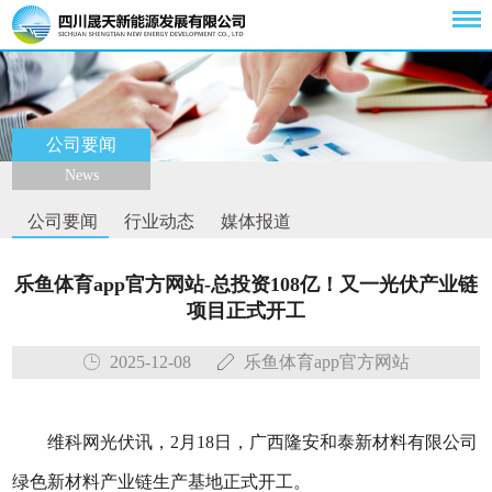
公司要闻
News
公司要闻
行业动态
媒体报道
乐鱼体育app官方网站-总投资108亿！又一光伏产业链
项目正式开工
2025-12-08
乐鱼体育app官方网站
维科网光伏讯，2月18日，广西隆安和泰新材料有限公司
绿色新材料产业链生产基地正式开工。