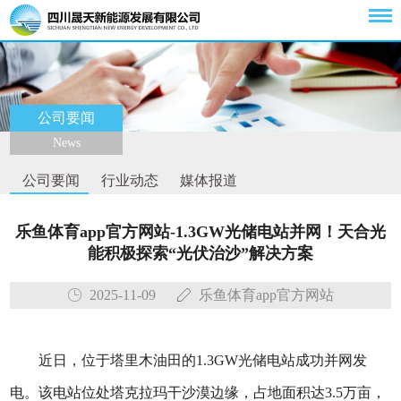
公司要闻
News
公司要闻
行业动态
媒体报道
乐鱼体育app官方网站-1.3GW光储电站并网！天合光
能积极探索“光伏治沙”解决方案
2025-11-09
乐鱼体育app官方网站
近日，位于塔里木油田的1.3GW光储电站成功并网发
电。该电站位处塔克拉玛干沙漠边缘，占地面积达3.5万亩，