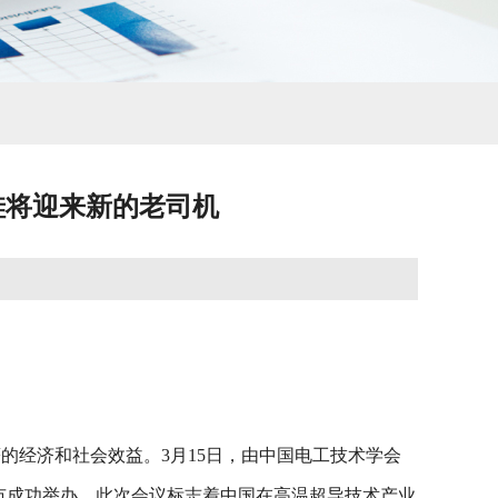
晶硅将迎来新的老司机
的经济和社会效益。3月15日，由中国电工技术学会
市成功举办，此次会议标志着中国在高温超导技术产业