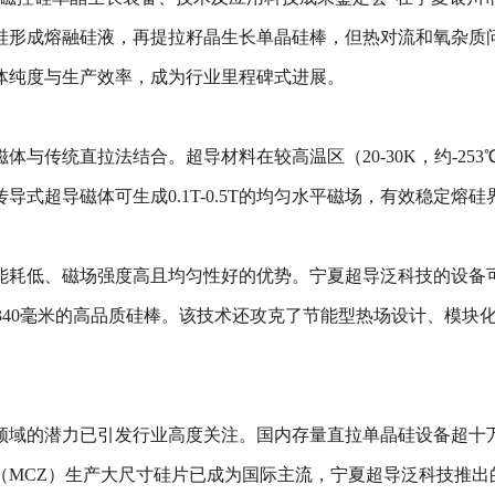
硅形成熔融硅液，再提拉籽晶生长单晶硅棒，但热对流和氧杂质
体纯度与生产效率，成为行业里程碑式进展。
与传统直拉法结合。超导材料在较高温区（20-30K，约-253
式超导磁体可生成0.1T-0.5T的均匀水平磁场，有效稳定
耗低、磁场强度高且均匀性好的优势。宁夏超导泛科技的设备可将
达340毫米的高品质硅棒。该技术还攻克了节能型热场设计、模块
域的潜力已引发行业高度关注。国内存量直拉单晶硅设备超十万台
MCZ）生产大尺寸硅片已成为国际主流，宁夏超导泛科技推出