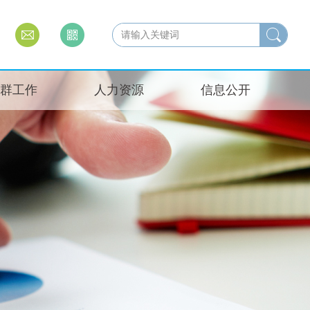
群工作
人力资源
信息公开