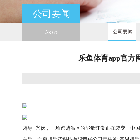
公司要闻
News
公司要闻
乐鱼体育app官方
超导+光伏，一场跨越温区的能量狂潮正在裂变。中国
主导、宁夏超导泛科技有限责任公司牵头的“高温超