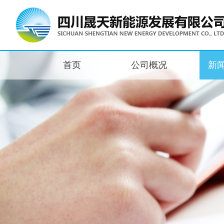
首页
公司概况
新