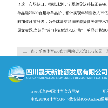
了这一市场缺口。根据规划，宁夏超导泛科技正在银川
单晶硅和600台超导单晶炉，预计实现年销售收入3
附加值环节升级，为全球清洁能源转型提供关键技术
原文标题:当超导"冷"科技邂逅光伏"热"，单晶硅将
上一条：乐鱼体育app官方网站-总投资15.2亿元
leyu·乐鱼(中国)体育官方网站
开元
南宫28NG(体育)APP下载安装IOS/Android通