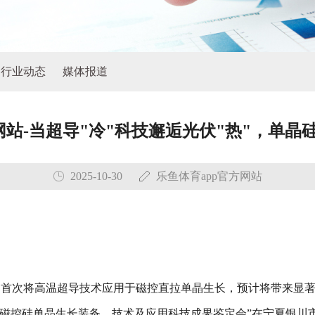
行业动态
媒体报道
网站-当超导"冷"科技邂逅光伏"热"，单
2025-10-30
乐鱼体育app官方网站
首次将高温超导技术应用于磁控直拉单晶生长，预计将带来显著
导磁控硅单晶生长装备、技术及应用科技成果鉴定会”在宁夏银川