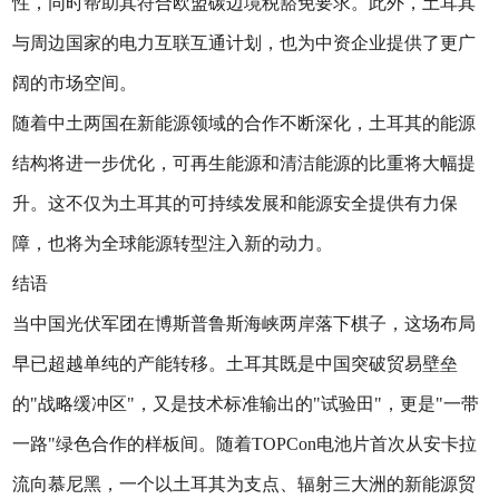
性，同时帮助其符合欧盟碳边境税豁免要求。此外，土耳其
与周边国家的电力互联互通计划，也为中资企业提供了更广
阔的市场空间。
随着中土两国在新能源领域的合作不断深化，土耳其的能源
结构将进一步优化，可再生能源和清洁能源的比重将大幅提
升。这不仅为土耳其的可持续发展和能源安全提供有力保
障，也将为全球能源转型注入新的动力。
结语
当中国光伏军团在博斯普鲁斯海峡两岸落下棋子，这场布局
早已超越单纯的产能转移。土耳其既是中国突破贸易壁垒
的"战略缓冲区"，又是技术标准输出的"试验田"，更是"一带
一路"绿色合作的样板间。随着TOPCon电池片首次从安卡拉
流向慕尼黑，一个以土耳其为支点、辐射三大洲的新能源贸