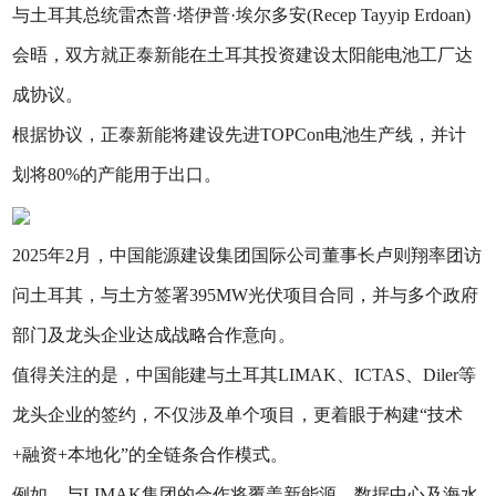
与土耳其总统雷杰普·塔伊普·埃尔多安(Recep Tayyip Erdoan)
会晤，双方就正泰新能在土耳其投资建设太阳能电池工厂达
成协议。
根据协议，正泰新能将建设先进TOPCon电池生产线，并计
划将80%的产能用于出口。
2025年2月，中国能源建设集团国际公司董事长卢则翔率团访
问土耳其，与土方签署395MW光伏项目合同，并与多个政府
部门及龙头企业达成战略合作意向。
值得关注的是，中国能建与土耳其LIMAK、ICTAS、Diler等
龙头企业的签约，不仅涉及单个项目，更着眼于构建“技术
+融资+本地化”的全链条合作模式。
例如，与LIMAK集团的合作将覆盖新能源、数据中心及海水