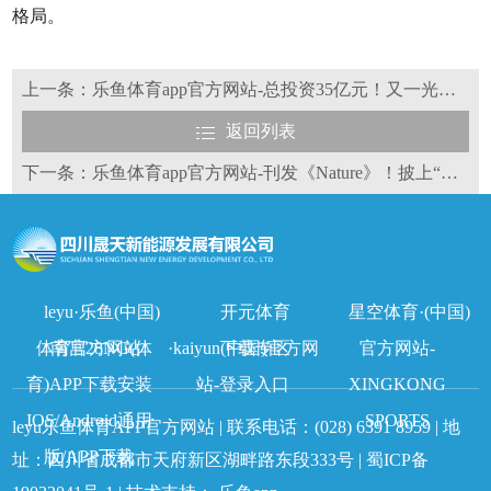
格局。
上一条：乐鱼体育app官方网站-总投资35亿元！又一光伏项目即将开工
返回列表
下一条：乐鱼体育app官方网站-刊发《Nature》！披上“超级铠甲”的钙钛矿电池变身“盖世英雄”
leyu·乐鱼(中国)
开元体育
星空体育·(中国)
体育官方网站
南宫28NG(体
·kaiyun(中国)官方网
下载专区
官方网站-
育)APP下载安装
站-登录入口
XINGKONG
IOS/Android通用
SPORTS
leyu乐鱼体育APP官方网站 | 联系电话：
(028) 6391 8959
| 地
版/APP下载
址：四川省成都市天府新区湖畔路东段333号 |
蜀ICP备