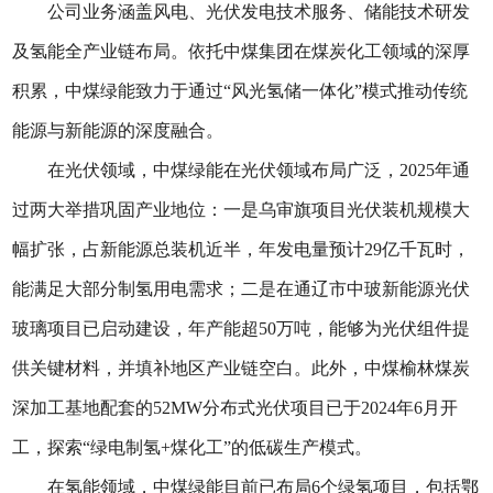
公司业务涵盖风电、光伏发电技术服务、储能技术研发
及氢能全产业链布局。依托中煤集团在煤炭化工领域的深厚
积累，中煤绿能致力于通过“风光氢储一体化”模式推动传统
能源与新能源的深度融合。
在光伏领域，中煤绿能在光伏领域布局广泛，2025年通
过两大举措巩固产业地位：一是乌审旗项目光伏装机规模大
幅扩张，占新能源总装机近半，年发电量预计29亿千瓦时，
能满足大部分制氢用电需求；二是在通辽市中玻新能源光伏
玻璃项目已启动建设，年产能超50万吨，能够为光伏组件提
供关键材料，并填补地区产业链空白。此外，中煤榆林煤炭
深加工基地配套的52MW分布式光伏项目已于2024年6月开
工，探索“绿电制氢+煤化工”的低碳生产模式。
在氢能领域，中煤绿能目前已布局6个绿氢项目，包括鄂